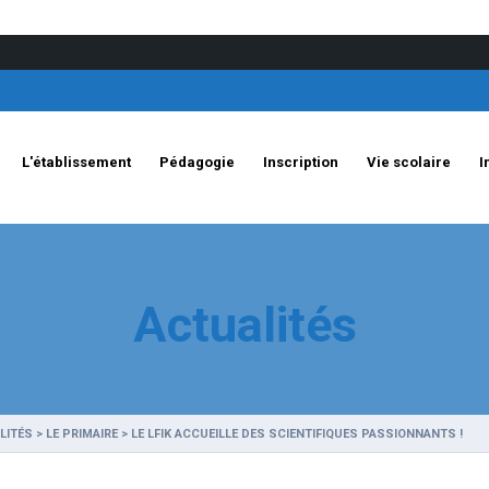
L'établissement
Pédagogie
Inscription
Vie scolaire
I
Actualités
LITÉS
>
LE PRIMAIRE
>
LE LFIK ACCUEILLE DES SCIENTIFIQUES PASSIONNANTS !