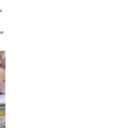
ui
our