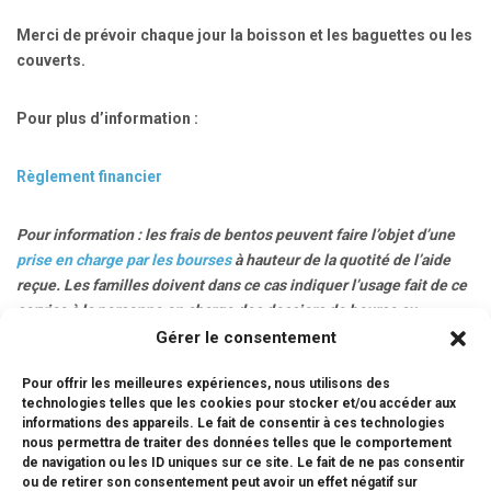
Merci de prévoir chaque jour la boisson et les baguettes ou les
couverts.
Pour plus d’information :
Règlement financier
Pour information : les frais de bentos peuvent faire l’objet d’une
prise en charge par les bourses
à hauteur de la quotité de l’aide
reçue. Les familles doivent dans ce cas indiquer l’usage fait de ce
service à la personne en charge des dossiers de bourse au
Consulat.
Gérer le consentement
Pour offrir les meilleures expériences, nous utilisons des
Nous nous tenons à votre disposition pour toutes informations
technologies telles que les cookies pour stocker et/ou accéder aux
complémentaires par téléphone (075-354-5240) ou
informations des appareils. Le fait de consentir à ces technologies
mail:
secretariat@lfikyoto.org
nous permettra de traiter des données telles que le comportement
de navigation ou les ID uniques sur ce site. Le fait de ne pas consentir
ou de retirer son consentement peut avoir un effet négatif sur