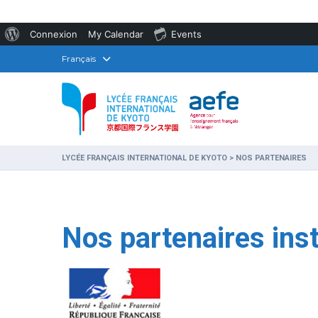
À
Connexion
My Calendar
Events
propos
Français
de
WordPress
LYCÉE FRANÇAIS INTERNATIONAL DE KYOTO
>
NOS PARTENAIRES
Nos partenaires inst