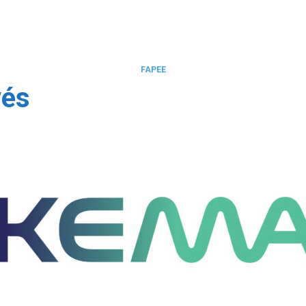
FAPEE
vés