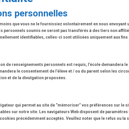
ions personnelles
oins que vous ne le fournissiez volontairement en nous envoyant un
 personnels soumis ne seront pas transférés à des tiers non affilié
llement identifiables, celles-ci sont utilisées uniquement aux fins
gation de renseignements personnels est requis, l’école demandera l
ndera le consentement de l’élève et / ou du parent selon les circon
ion et de la divulgation proposées.
vigateur qui permet au site de “mémoriser” vos préférences sur le site 
fiables sur notre site. Les navigateurs Web disposent de paramètres
 cookies précédemment acceptés. Veuillez noter que le refus ou la 