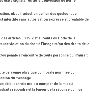
les états signataires de la Convention de Berne.
bution, et/ou traduction de l’un des quelconque
est interdite sans autorisation expresse et préalable de
 des articles L 335-2 et suivants du Code de la
t une violation du droit à l’image et/ou des droits de la
t/ou pénale à l’encontre de toute personne qui n’aurait
, toute personne physique ou morale nommée ou
ression du message.
un délai de trois mois à compter de la mise à
uhaite répondre et la teneur de la réponse qu’il se