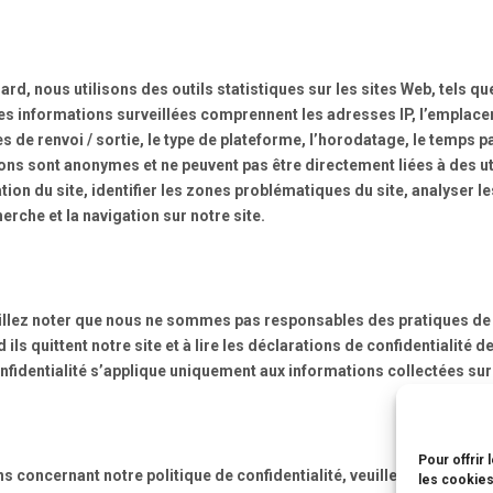
dard, nous utilisons des outils statistiques sur les sites Web, tels 
b. Les informations surveillées comprennent les adresses IP, l’emplace
s de renvoi / sortie, le type de plateforme, l’horodatage, le temps p
ons sont anonymes et ne peuvent pas être directement liées à des uti
ilisation du site, identifier les zones problématiques du site, analy
herche et la navigation sur notre site.
euillez noter que nous ne sommes pas responsables des pratiques de 
ls quittent notre site et à lire les déclarations de confidentialité 
nfidentialité s’applique uniquement aux informations collectées sur 
Pour offrir
s concernant notre politique de confidentialité, veuillez nous conta
les cookies