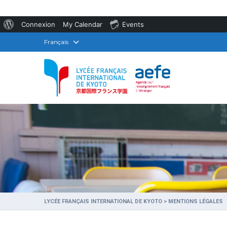
À
Connexion
My Calendar
Events
propos
Français
de
WordPress
LYCÉE FRANÇAIS INTERNATIONAL DE KYOTO
>
MENTIONS LÉGALES