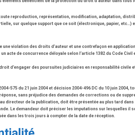
es éléments bénéficient de la protection du droit d’auteur dans tous 
oute reproduction, représentation, modification, adaptation, distri
rtielle, sur quelque support que ce soit (électronique, papier, etc…) 
 une violation des droits d’auteur et une contrefaçon en application
 un acte de concurrence déloyale selon l’article 1382 du Code Civil e
droit d’engager des poursuites judiciaires en responsabilité civile e
 2004-575 du 21 juin 2004 et décision 2004-496 DC du 10 juin 2004
 de réponse, sans préjudice des demandes de corrections ou de supp
 directeur de la publication, doit être présentée au plus tard dans 
nde. Le demandeur doit préciser les imputations sur lesquelles il so
tuée dans les trois jours à compter de la date de réception.
tialité