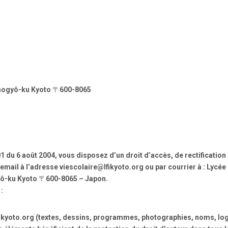
mogyô-ku Kyoto 〒600-8065
01 du 6 août 2004, vous disposez d’un droit d’accès, de rectificati
r email à l’adresse viescolaire@lfikyoto.org ou par courrier à : Lycé
ô-ku Kyoto 〒600-8065 – Japon.
:
 lfikyoto.org (textes, dessins, programmes, photographies, noms, lo