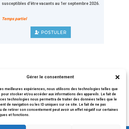
susceptibles d’être vacants
au 1er septembre 2026
.
Temps partiel
POSTULER
Gérer le consentement
i qu’aux lois sociales en vigueur au Japon. Un poste
 les meilleures expériences, nous utilisons des technologies telles que
 pour stocker et/ou accéder aux informations des appareils. Le fait de
 ces technologies nous permettra de traiter des données telles que le
t de navigation ou les ID uniques sur ce site. Le fait de ne pas
u de retirer son consentement peut avoir un effet négatif sur certaines
iques et fonctions.