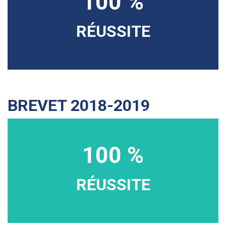
100 %
RÉUSSITE
BREVET 2018-2019
100 %
RÉUSSITE