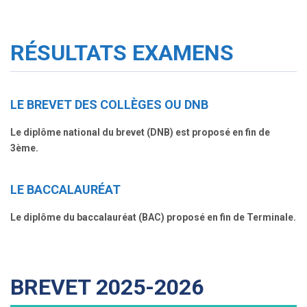
RÉSULTATS EXAMENS
LE BREVET DES COLLÈGES OU DNB
Le diplôme national du brevet (DNB) est proposé en fin de
3ème.
LE BACCALAURÉAT
Le diplôme du baccalauréat (BAC) proposé en fin de Terminale.
BREVET 2025-2026