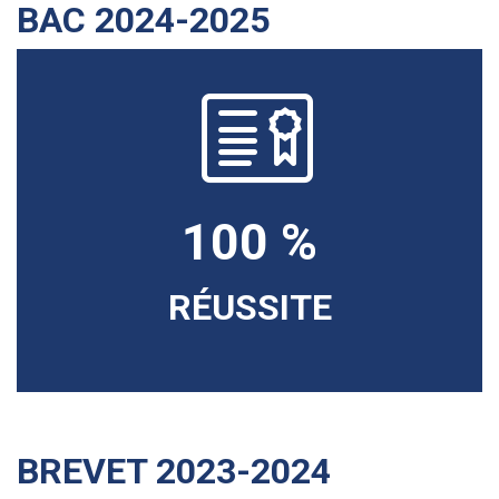
BAC 2024-2025
100 %
RÉUSSITE
BREVET 2023-2024