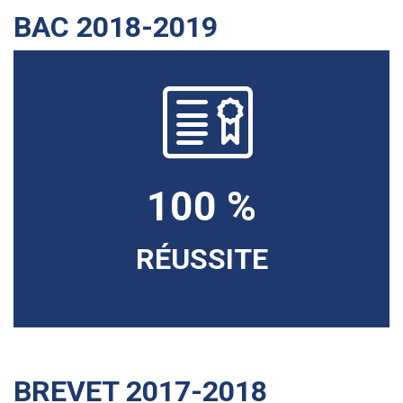
BAC 2018-2019
100 %
RÉUSSITE
BREVET 2017-2018