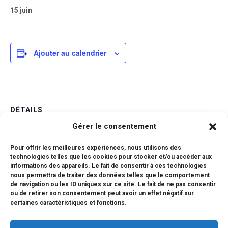
15 juin
Ajouter au calendrier
DÉTAILS
Gérer le consentement
Date :
15 juin
Pour offrir les meilleures expériences, nous utilisons des
Catégorie d’Évènement:
technologies telles que les cookies pour stocker et/ou accéder aux
informations des appareils. Le fait de consentir à ces technologies
Examens
nous permettra de traiter des données telles que le comportement
de navigation ou les ID uniques sur ce site. Le fait de ne pas consentir
ou de retirer son consentement peut avoir un effet négatif sur
Epreuve Anticipée de
Épreuves orales LLCER
certaines caractéristiques et fonctions.
– Terminales
Mathématiques – Premières