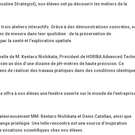
cutive Strategist), nos élèves ont pu découvrir les métiers de la
trois ateliers interactifs. Grâce à des démonstrations concrètes, 
s de mesure dans leur quotidien : de la préservation de
ar la santé et l’exploration spatiale.
nelle de M. Kentaro Nishikata, Président de HORIBA Advanced Tech
 lycée un don d’une dizaine de pH-mètres de haute précision. Ce
éens de réaliser des travaux pratiques dans des conditions identiqu
ise offre à nos élèves une fenêtre ouverte sur le monde de l’entreprise
aleureusement MM. Kentaro Nishikata et Denis Catellan, ainsi que
ge privilégié. Une telle rencontre est une source d’inspiration
es vocations scientifiques chez nos élèves.