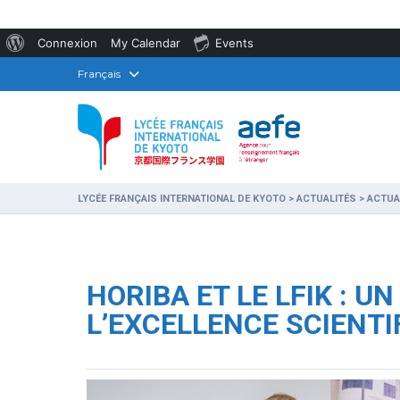
À
Connexion
My Calendar
Events
propos
Français
de
WordPress
LYCÉE FRANÇAIS INTERNATIONAL DE KYOTO
>
ACTUALITÉS
>
ACTUA
HORIBA ET LE LFIK : 
L’EXCELLENCE SCIENTI