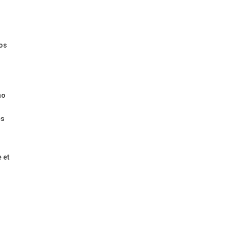
nos
no
es
 et