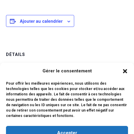
Ajouter au calendrier
DÉTAILS
Date :
Gérer le consentement
8 juin
Catégorie d’Évènement:
Pour offrir les meilleures expériences, nous utilisons des
Examens
technologies telles que les cookies pour stocker et/ou accéder aux
informations des appareils. Le fait de consentir à ces technologies
nous permettra de traiter des données telles que le comportement
de navigation ou les ID uniques sur ce site. Le fait de ne pas consentir
Épreuves écrites de
Épreuves de Capacités
ou de retirer son consentement peut avoir un effet négatif sur
Expérimentales – “ECE” (SVT, PC) –
spécialité – Terminales
certaines caractéristiques et fonctions.
Terminales
Accepter