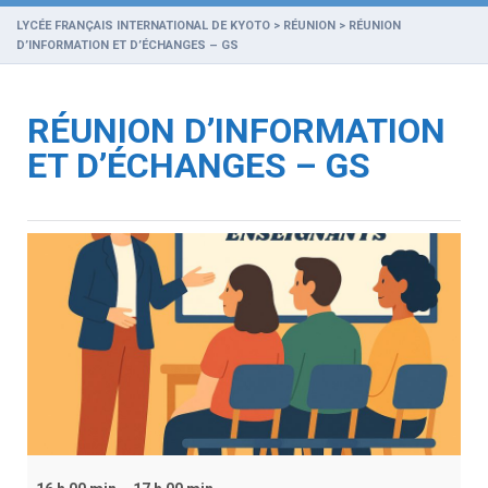
LYCÉE FRANÇAIS INTERNATIONAL DE KYOTO
>
RÉUNION
>
RÉUNION
D’INFORMATION ET D’ÉCHANGES – GS
RÉUNION D’INFORMATION
ET D’ÉCHANGES – GS
Réu
d’i
et
d’é
–
GS