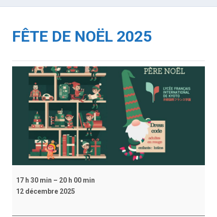
FÊTE DE NOËL 2025
FÊT
DE
NO
202
17 h 30 min
–
20 h 00 min
12 décembre 2025