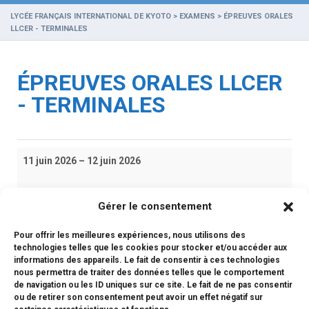
LYCÉE FRANÇAIS INTERNATIONAL DE KYOTO
>
EXAMENS
>
ÉPREUVES ORALES
LLCER - TERMINALES
ÉPREUVES ORALES LLCER
- TERMINALES
Épreuves
11 juin 2026
–
12 juin 2026
orales
LLCER
-
iCal
Gérer le consentement
Terminales
Pour offrir les meilleures expériences, nous utilisons des
Google
technologies telles que les cookies pour stocker et/ou accéder aux
informations des appareils. Le fait de consentir à ces technologies
nous permettra de traiter des données telles que le comportement
Voir le calendrier complet
de navigation ou les ID uniques sur ce site. Le fait de ne pas consentir
ou de retirer son consentement peut avoir un effet négatif sur