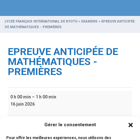
LYCÉE FRANÇAIS INTERNATIONAL DE KYOTO
>
EXAMENS
>
EPREUVE ANTICIPÉE
DE MATHÉMATIQUES - PREMIÈRES
EPREUVE ANTICIPÉE DE
MATHÉMATIQUES -
PREMIÈRES
Epreuve
0 h 00 min
–
1 h 00 min
Anticipée
16 juin 2026
de
Mathématiques
-
iCal
Gérer le consentement
Premières
Pour offrir les meilleures expériences, nous utilisons des
Google