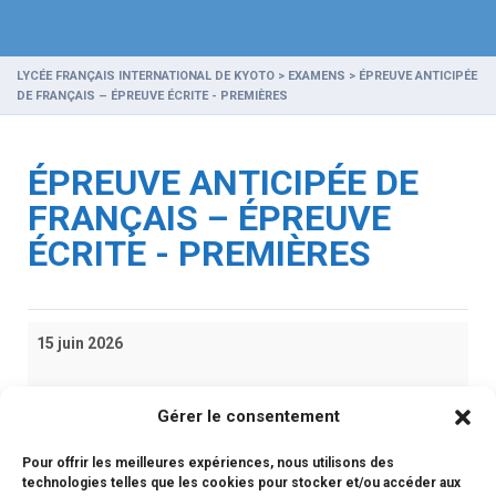
LYCÉE FRANÇAIS INTERNATIONAL DE KYOTO
>
EXAMENS
>
ÉPREUVE ANTICIPÉE
DE FRANÇAIS – ÉPREUVE ÉCRITE - PREMIÈRES
ÉPREUVE ANTICIPÉE DE
FRANÇAIS – ÉPREUVE
ÉCRITE - PREMIÈRES
Épreuve
15 juin 2026
Anticipée
de
Français
iCal
Gérer le consentement
–
épreuve
Pour offrir les meilleures expériences, nous utilisons des
Google
technologies telles que les cookies pour stocker et/ou accéder aux
écrite