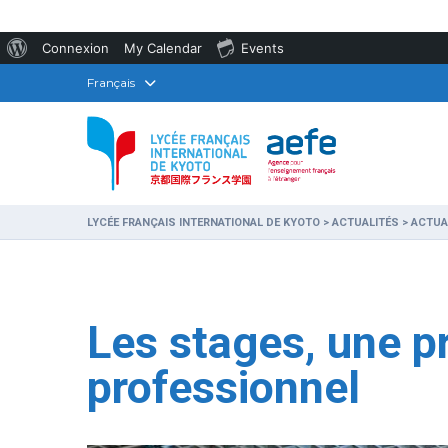
À
Connexion
My Calendar
Events
propos
Français
de
WordPress
LYCÉE FRANÇAIS INTERNATIONAL DE KYOTO
>
ACTUALITÉS
>
ACTUA
Les stages, une 
professionnel