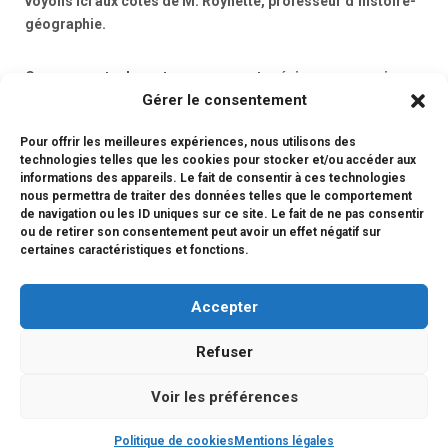
voyons ici aux côtés de M. Roynette, professeur d’histoire-
géographie.
Ces moments de partage nous sont précieux : nos anciens
Gérer le consentement
élèves font partie de l’histoire du lycée et seront toujours
les bienvenus chez eux. Nous souhaitons à Sumilé une
Pour offrir les meilleures expériences, nous utilisons des
pleine réussite dans la poursuite de son cursus
technologies telles que les cookies pour stocker et/ou accéder aux
universitaire.
informations des appareils. Le fait de consentir à ces technologies
nous permettra de traiter des données telles que le comportement
de navigation ou les ID uniques sur ce site. Le fait de ne pas consentir
ou de retirer son consentement peut avoir un effet négatif sur
certaines caractéristiques et fonctions.
#alumni
Accepter
Refuser
Voir les préférences
Copyright © 2026 LFI KYOTO
Politique de cookies
Mentions légales