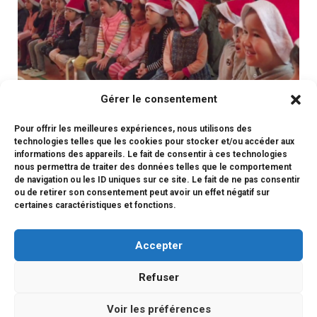
Gérer le consentement
Pour offrir les meilleures expériences, nous utilisons des
En attendant la vidéo des spectacles de la fête de Noël,
technologies telles que les cookies pour stocker et/ou accéder aux
informations des appareils. Le fait de consentir à ces technologies
voici un petit aperçu des élèves en pleine préparation.
(さら
nous permettra de traiter des données telles que le comportement
に…)
de navigation ou les ID uniques sur ce site. Le fait de ne pas consentir
ou de retirer son consentement peut avoir un effet négatif sur
certaines caractéristiques et fonctions.
Accepter
Refuser
Voir les préférences
Copyright © 2026 LFI KYOTO