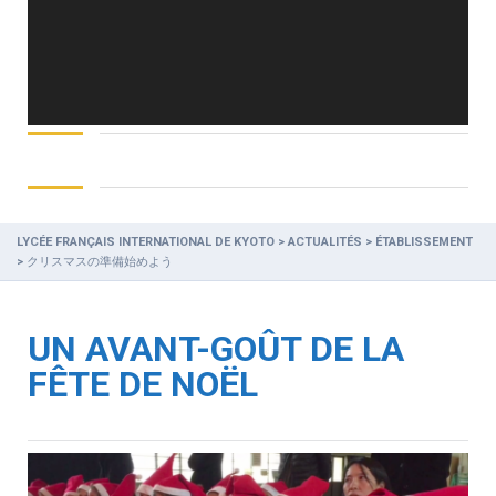
LYCÉE FRANÇAIS INTERNATIONAL DE KYOTO
>
ACTUALITÉS
>
ÉTABLISSEMENT
>
クリスマスの準備始めよう
UN AVANT-GOÛT DE LA
FÊTE DE NOËL