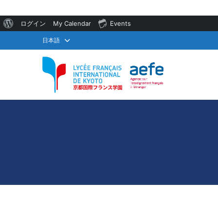
WordPress
ログイン
My Calendar
Events
に
日本語
つ
い
て