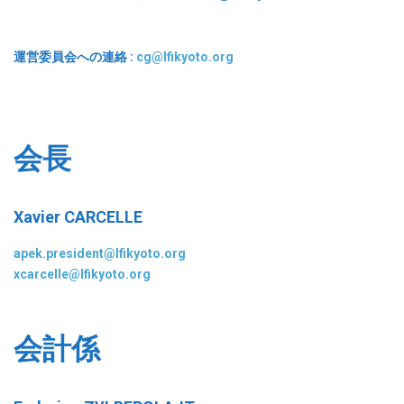
運営委員会への連絡 :
cg@lfikyoto.org
会長
Xavier CARCELLE
apek.president@lfikyoto.org
xcarcelle@lfikyoto.org
会計係