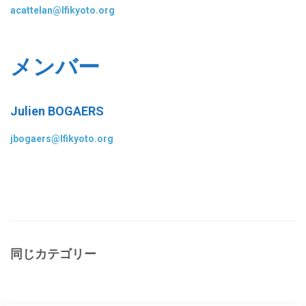
acattelan@lfikyoto.org
メンバー
Julien BOGAERS
jbogaers@lfikyoto.org
同じカテゴリー