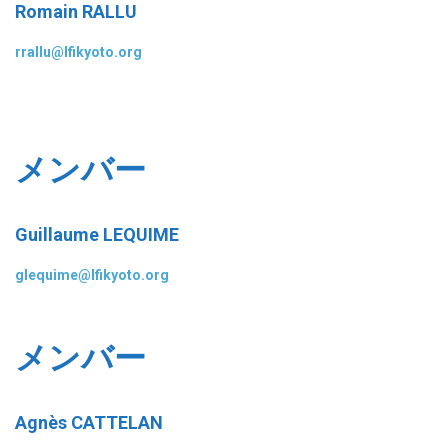
Romain RALLU
rrallu@lfikyoto.org
メンバー
Guillaume LEQUIME
glequime@lfikyoto.org
メンバー
Agnès CATTELAN