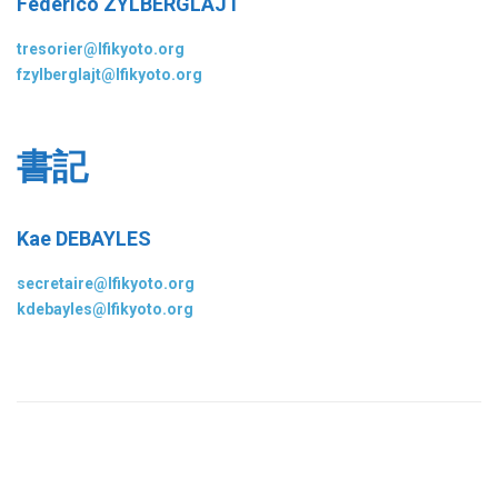
Federico ZYLBERGLAJT
tresorier@lfikyoto.org
fzylberglajt@lfikyoto.org
書記
Kae DEBAYLES
secretaire@lfikyoto.org
kdebayles@lfikyoto.org