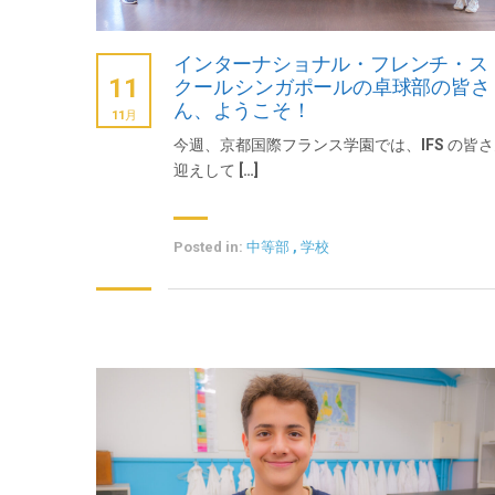
インターナショナル・フレンチ・ス
11
クール シンガポールの卓球部の皆さ
ん、ようこそ！
11月
今週、京都国際フランス学園では、IFS の皆
迎えして […]
Posted in:
中等部
,
学校