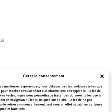
員会
Gérer le consentement
 les meilleures expériences, nous utilisons des technologies telles que
 pour stocker et/ou accéder aux informations des appareils. Le fait de
 ces technologies nous permettra de traiter des données telles que le
t de navigation ou les ID uniques sur ce site. Le fait de ne pas
u de retirer son consentement peut avoir un effet négatif sur certaines
iques et fonctions.