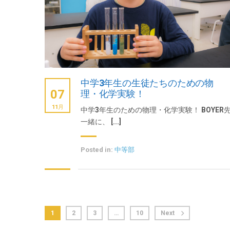
中学3年生の生徒たちのための物
07
理・化学実験！
11月
中学3年生のための物理・化学実験！ BOYER
一緒に、 [...]
Posted in:
中等部
1
2
3
…
10
Next