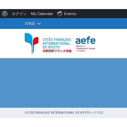
WordPress
ログイン
My Calendar
Events
に
日本語
つ
い
て
LYCÉE FRANÇAIS INTERNATIONAL DE KYOTO
>
中等部