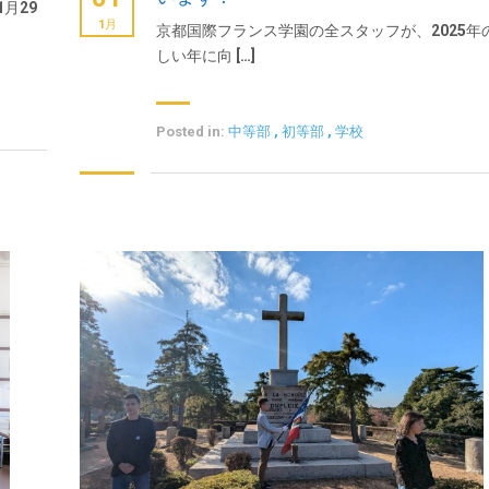
月29
1月
京都国際フランス学園の全スタッフが、2025年
しい年に向 […]
Posted in:
中等部
,
初等部
,
学校