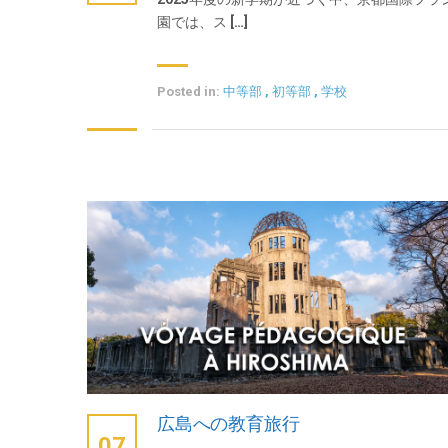
園では、ス […]
Posted in:
中等部
,
初等部
,
学校
広島への教育旅行
07