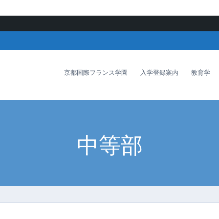
京都国際フランス学園
入学登録案内
教育学
中等部