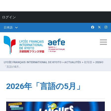
ログイン
日本語
Togg
LYCÉE FRANÇAIS INTERNATIONAL DE KYOTO
>
ACTUALITÉS
>
初等部
>
2026年
「言語の5月」
2026年「言語の5月」