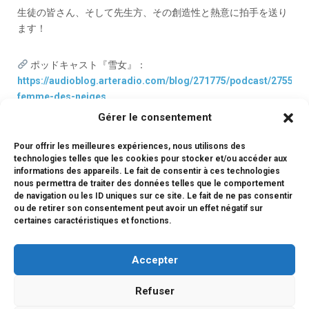
生徒の皆さん、そして先生方、その創造性と熱意に拍手を送り
ます！
ポッドキャスト『雪女』：
https://audioblog.arteradio.com/blog/271775/podcast/275591/
femme-des-neiges
Gérer le consentement
ポッドキャスト「CM1 – 2011年3月11日」：
Pour offrir les meilleures expériences, nous utilisons des
https://audioblog.arteradio.com/blog/271775/podcast/275593
technologies telles que les cookies pour stocker et/ou accéder aux
relier-par-les-mots-et-les-chansons
informations des appareils. Le fait de consentir à ces technologies
nous permettra de traiter des données telles que le comportement
de navigation ou les ID uniques sur ce site. Le fait de ne pas consentir
ou de retirer son consentement peut avoir un effet négatif sur
certaines caractéristiques et fonctions.
#maideslangues
Accepter
Refuser