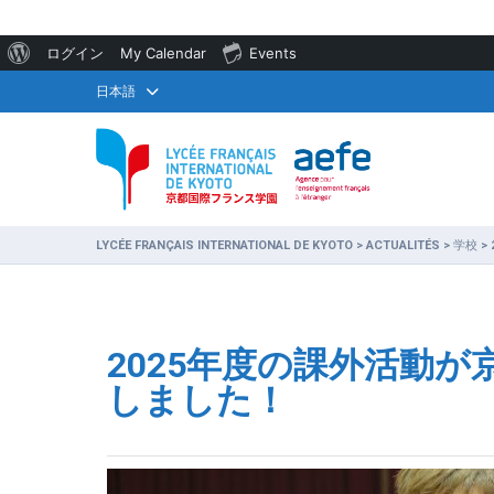
WordPress
ログイン
My Calendar
Events
に
日本語
つ
い
て
LYCÉE FRANÇAIS INTERNATIONAL DE KYOTO
>
ACTUALITÉS
>
学校
>
2025年度の課外活動
しました！