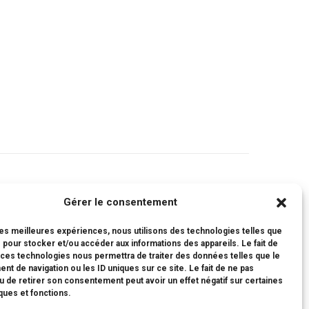
Gérer le consentement
 les meilleures expériences, nous utilisons des technologies telles que
 pour stocker et/ou accéder aux informations des appareils. Le fait de
 ces technologies nous permettra de traiter des données telles que le
インスタンス
t de navigation ou les ID uniques sur ce site. Le fait de ne pas
u de retirer son consentement peut avoir un effet négatif sur certaines
iques et fonctions.