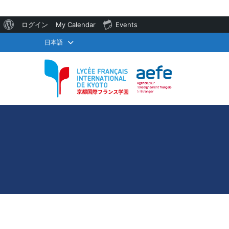
WordPress
ログイン
My Calendar
Events
に
日本語
つ
い
て