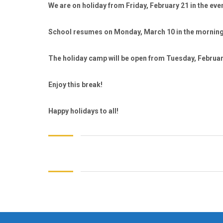
We are on holiday
from Friday, February 21 in the eve
School resumes on Monday, March 10 in the morning
The
holiday camp
will be open
from Tuesday, February
Enjoy this break!
Happy holidays to all!