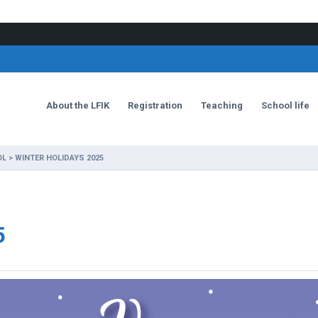
About the LFIK
Registration
Teaching
School life
OL
>
WINTER HOLIDAYS 2025
5