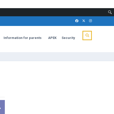
Information for parents
APEK
Security