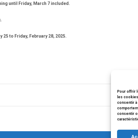
ning until Friday, March 7
included.
.
 25 to Friday, February 28
, 2025.
Pour offrir
les cookies
consentir à
comportemen
consentir o
caractérist
Ac