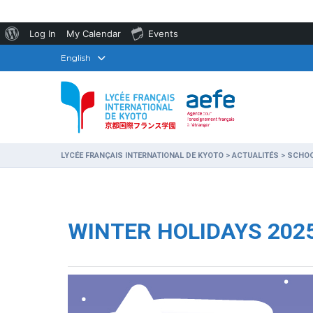
About
Log In
My Calendar
Events
WordPress
English
LYCÉE FRANÇAIS INTERNATIONAL DE KYOTO
>
ACTUALITÉS
>
SCHO
WINTER HOLIDAYS 202