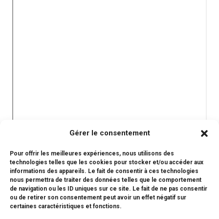
Gérer le consentement
Pour offrir les meilleures expériences, nous utilisons des
We thank the language teachers who participated in this
technologies telles que les cookies pour stocker et/ou accéder aux
project, Mr. BRANERA, Ms. KATO, Ms. MAZE and Mr.
informations des appareils. Le fait de consentir à ces technologies
nous permettra de traiter des données telles que le comportement
MOISAN who also shot and edited the video.
de navigation ou les ID uniques sur ce site. Le fait de ne pas consentir
ou de retirer son consentement peut avoir un effet négatif sur
certaines caractéristiques et fonctions.