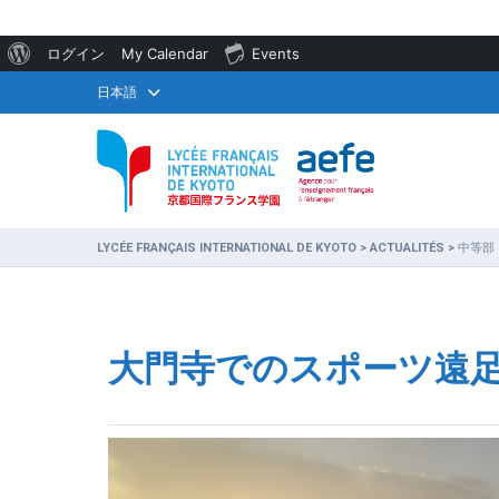
WordPress
ログイン
My Calendar
Events
に
日本語
つ
い
て
LYCÉE FRANÇAIS INTERNATIONAL DE KYOTO
>
ACTUALITÉS
>
中等部
大門寺でのスポーツ遠