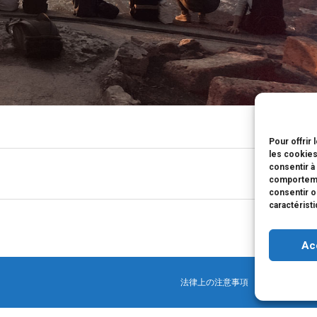
Pour offrir
les cookies
consentir à
comportemen
consentir o
caractérist
Ac
法律上の注意事項
パートナー