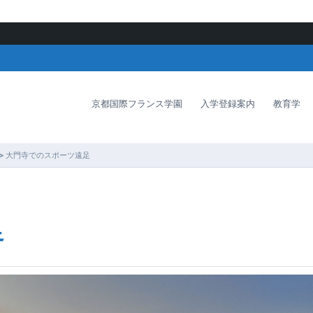
京都国際フランス学園
入学登録案内
教育学
>
大門寺でのスポーツ遠足
足