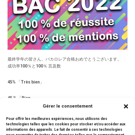
最終学年の皆さん、バカロレア合格おめでとうございます。
成功率100％と100％ 言及数
45% 「Très bien」
45 % 「Bien」
Gérer le consentement
10 % 「Assez bien」
Pour offrir les meilleures expériences, nous utilisons des
technologies telles que les cookies pour stocker et/ou accéder aux
informations des appareils. Le fait de consentir à ces technologies
生徒の皆さん、おめでとうございます！そして先生方にも感謝