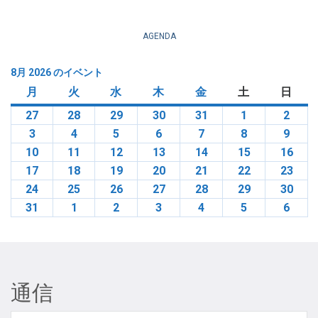
AGENDA
8月 2026 のイベント
月
月
火
火
水
水
木
木
金
金
土
土
日
日
曜
曜
曜
曜
曜
曜
曜
27
20267
28
20267
29
20267
30
20267
31
20267
1
20268
2
2026
日
日
日
日
日
日
日
月
月
月
月
月
月
月
3
20268
4
20268
5
20268
6
20268
7
20268
8
20268
9
2026
27
28
29
30
31
1
2
月
月
月
月
月
月
月
10
20268
11
20268
12
20268
13
20268
14
20268
15
20268
16
202
3
4
5
6
7
8
9
月
月
月
月
月
月
月
17
20268
18
20268
19
20268
20
20268
21
20268
22
20268
23
202
10
11
12
13
14
15
16
月
月
月
月
月
月
月
24
20268
25
20268
26
20268
27
20268
28
20268
29
20268
30
202
17
18
19
20
21
22
23
月
月
月
月
月
月
月
31
20268
1
20269
2
20269
3
20269
4
20269
5
20269
6
2026
24
25
26
27
28
29
30
月
月
月
月
月
月
月
31
1
2
3
4
5
6
通信