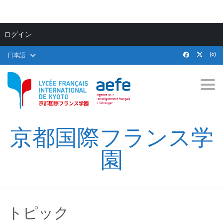
ログイン
日本語
Togg
京都国際フランス学
園
トピック